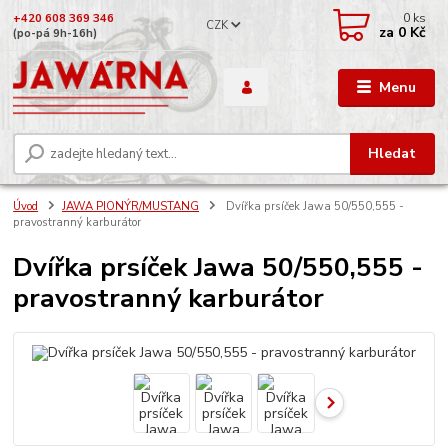
0
ks
+420 608 369 346
CZK
za
0 Kč
(po-pá 9h-16h)
Menu
Hledat
Úvod
JAWA PIONÝR/MUSTANG
Dvířka prsíček Jawa 50/550,555 -
pravostranný karburátor
Dvířka prsíček Jawa 50/550,555 -
pravostranný karburátor