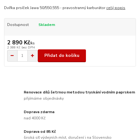
Dvířka prsíček Jawa 50/550,555 - pravostranný karburátor
celý popis
Dostupnost
Skladem
2 890 Kč
/
ks
2 388 Kč
bez DPH
Přidat do košíku
Renovace dílů šetrnou metodou tryskání vodním paprskem
přijímáme objednávky
Doprava zdarma
nad 4000 Kč
Doprava od 85 Kč
široká síť výdejních míst, doručení i na Slovensko