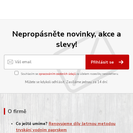
Nepropásněte novinky, akce a
slevy!
Přihlásit se
Souhlasím se
zpracováním osobních údajů
za účelem rozesílky newsletteru.
Můžete se kdykoli odhlásit. Zasíláme jednou za 14 dní.
O firmě
Co ještě umíme?
Renovujeme díly šetrnou metodou
tryskání vodním paprskem