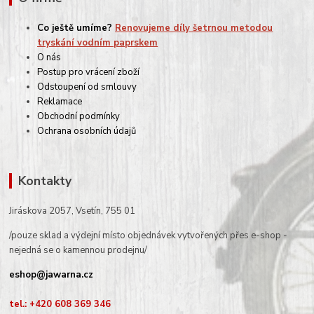
Co ještě umíme?
Renovujeme díly šetrnou metodou
tryskání vodním paprskem
O nás
Postup pro vrácení zboží
Odstoupení od smlouvy
Reklamace
Obchodní podmínky
Ochrana osobních údajů
Kontakty
Jiráskova 2057, Vsetín, 755 01
/pouze sklad a výdejní místo objednávek vytvořených přes e-shop -
nejedná se o kamennou prodejnu/
eshop@jawarna.cz
tel.: +420 608 369 346