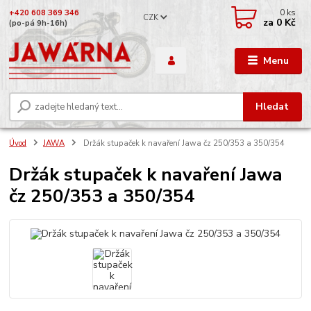
0
ks
+420 608 369 346
CZK
za
0 Kč
(po-pá 9h-16h)
Menu
Hledat
Úvod
JAWA
Držák stupaček k navaření Jawa čz 250/353 a 350/354
Držák stupaček k navaření Jawa
čz 250/353 a 350/354