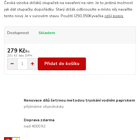
Česká výroba držáků stupaček na navaření na rám. Je to jediná možnost
jak dát stupačky dopořádku. Starý držák odbrousíte a místo něj navaříte
tento nový. Je v surovém stavu. Použití J250,350Kyvačka
celý popis
Dostupnost
Skladem
279 Kč
/
ks
231 Kč
bez DPH
Přidat do košíku
Renovace dílů šetrnou metodou tryskání vodním paprskem
přijímáme objednávky
Doprava zdarma
nad 4000 Kč