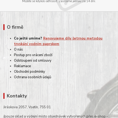
Můžete se kdykoli odhlásit. Zasíláme jednou za 14 dní.
O firmě
Co ještě umíme?
Renovujeme díly šetrnou metodou
tryskání vodním paprskem
O nás
Postup pro vrácení zboží
Odstoupení od smlouvy
Reklamace
Obchodní podmínky
Ochrana osobních údajů
Kontakty
Jiráskova 2057, Vsetín, 755 01
/pouze sklad a výdejní místo objednávek vytvořených přes e-shop -