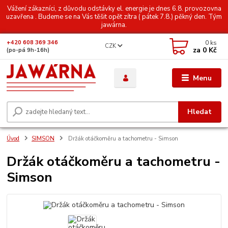
Vážení zákazníci, z důvodu odstávky el. energie je dnes 6.8. provozovna
uzavřena . Budeme se na Vás těšit opět zítra ( pátek 7.8.) pěkný den. Tým
jawárna.
0
ks
+420 608 369 346
CZK
za
0 Kč
(po-pá 9h-16h)
Menu
Hledat
Úvod
SIMSON
Držák otáčkoměru a tachometru - Simson
Držák otáčkoměru a tachometru -
Simson