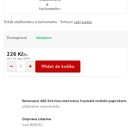
Držák otáčkoměru a tachometru - Simson
celý popis
Dostupnost
Skladem
226 Kč
/
ks
187 Kč
bez DPH
Přidat do košíku
Renovace dílů šetrnou metodou tryskání vodním paprskem
přijímáme objednávky
Doprava zdarma
nad 4000 Kč