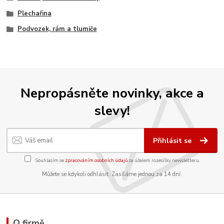
Plechařina
Podvozek, rám a tlumiče
Nepropásněte novinky, akce a
slevy!
Přihlásit se
Souhlasím se
zpracováním osobních údajů
za účelem rozesílky newsletteru.
Můžete se kdykoli odhlásit. Zasíláme jednou za 14 dní.
O firmě