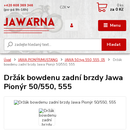
0
ks
+420 608 369 346
CZK
za
0 Kč
(po-pá 9h-16h)
Menu
Hledat
Úvod
JAWA PIONÝR/MUSTANG
JAWA 50 typ 550, 555, 05
Držák
bowdenu zadní brzdy Jawa Pionýr 50/550, 555
Držák bowdenu zadní brzdy Jawa
Pionýr 50/550, 555