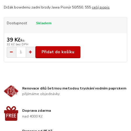
Držák bowdenu zadní brzdy Jawa Pionýr 50/550, 555
celý popis
Dostupnost
Skladem
39 Kč
/
ks
32 Kč
bez DPH
Přidat do košíku
Renovace dílů šetrnou metodou tryskání vodním paprskem
přijímáme objednávky
Doprava zdarma
nad 4000 Kč
Doprava od 85 Kč