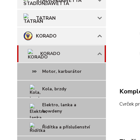
STADION/JAWETTA
TATRAN
KORADO
KORADO
Motor, karburátor
Kola, brzdy
Komple
Cvrček p
Elektro, lanka a
bowdeny
Řidítka a příslušenství