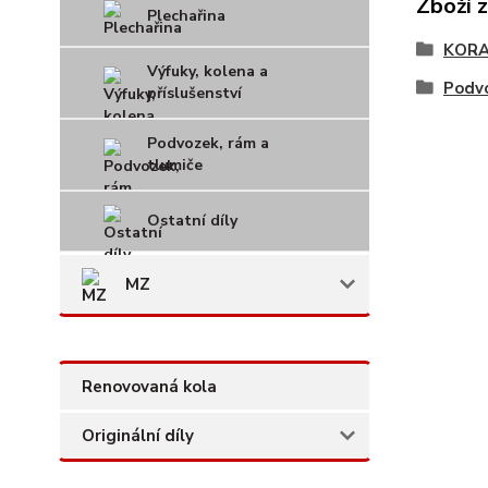
Zboží 
Plechařina
KOR
Výfuky, kolena a
Podvo
příslušenství
Podvozek, rám a
tlumiče
Ostatní díly
MZ
Renovovaná kola
Originální díly