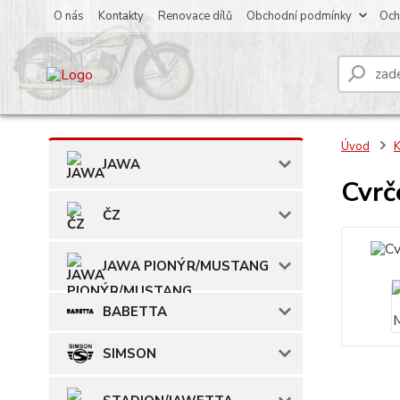
O nás
Kontakty
Renovace dílů
Obchodní podmínky
Och
Úvod
JAWA
Cvrč
ČZ
JAWA PIONÝR/MUSTANG
BABETTA
SIMSON