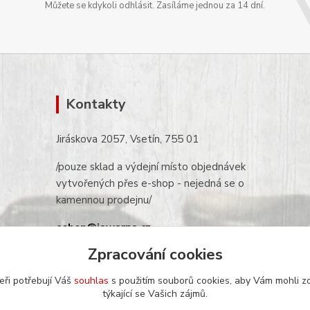
Můžete se kdykoli odhlásit. Zasíláme jednou za 14 dní.
Kontakty
Jiráskova 2057, Vsetín, 755 01
/pouze sklad a výdejní místo objednávek
vytvořených přes e-shop - nejedná se o
kamennou prodejnu/
eshop@jawarna.cz
Zpracování cookies
tel.: +420 608 369 346
(po-pá 9h-16h)
eři potřebují Váš
souhlas
s použitím souborů cookies, aby Vám mohli z
týkající se Vašich zájmů.