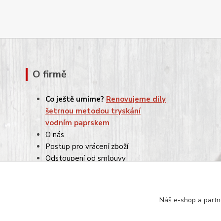
O firmě
Co ještě umíme?
Renovujeme díly
šetrnou metodou tryskání
vodním paprskem
O nás
Postup pro vrácení zboží
Odstoupení od smlouvy
Reklamace
Obchodní podmínky
Ochrana osobních údajů
Náš e-shop a partn