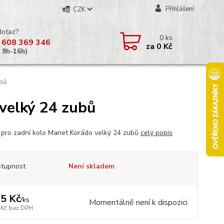
Přihlášení
CZK
dotaz?
0
ks
 608 369 346
za
0 Kč
á 9h-16h)
ubů
 velký 24 zubů
 pro zadní kolo Manet Korádo velký 24 zubů
celý popis
tupnost
Není skladem
5 Kč
/
ks
Momentálně není k dispozici
 Kč
bez DPH