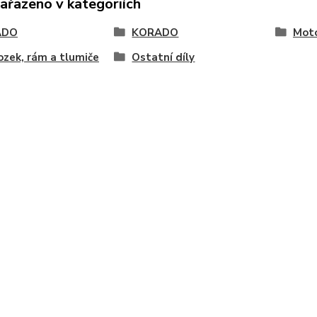
zařazeno v kategoriích
ADO
KORADO
Moto
zek, rám a tlumiče
Ostatní díly