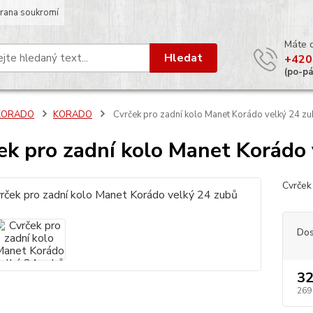
rana soukromí
Máte 
Hledat
+420
(po-p
KORADO
KORADO
Cvrček pro zadní kolo Manet Korádo velký 24 z
ek pro zadní kolo Manet Korádo
Cvrček
Dos
32
269