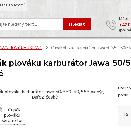
rana soukromí
Máte 
Hledat
+420
(po-p
JAWA PIONÝR/MUSTANG
Cupák plováku karburátor Jawa 50/550, 50/555
k plováku karburátor Jawa 50/55
é
Pro Pi
popis
Dos