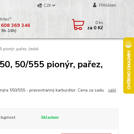
Přihlášení
CZK
dotaz?
0
ks
 608 369 346
za
0 Kč
á 9h-16h)
 pionýr, pařez, české
0, 50/555 pionýr, pařez,
onýra 550/555 - pravostranný karburátor. Cena za sadu.
celý
tupnost
Skladem