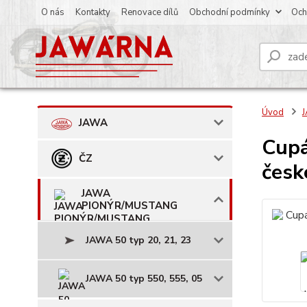
O nás
Kontakty
Renovace dílů
Obchodní podmínky
Och
Úvod
JAWA
Cupá
ČZ
česk
JAWA
PIONÝR/MUSTANG
JAWA 50 typ 20, 21, 23
JAWA 50 typ 550, 555, 05