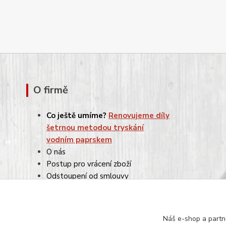
O firmě
Co ještě umíme?
Renovujeme díly
šetrnou metodou tryskání
vodním paprskem
O nás
Postup pro vrácení zboží
Odstoupení od smlouvy
Reklamace
Obchodní podmínky
Ochrana osobních údajů
Náš e-shop a partn