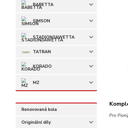
BABETTA
SIMSON
STADION/JAWETTA
TATRAN
KORADO
MZ
Komple
Renovovaná kola
Pro Pioný
Originální díly