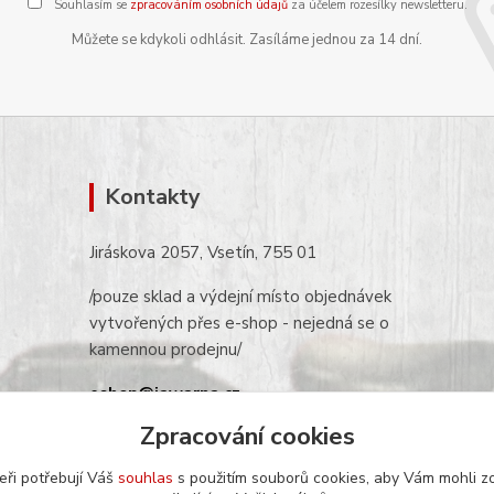
Souhlasím se
zpracováním osobních údajů
za účelem rozesílky newsletteru.
Můžete se kdykoli odhlásit. Zasíláme jednou za 14 dní.
Kontakty
Jiráskova 2057, Vsetín, 755 01
/pouze sklad a výdejní místo objednávek
vytvořených přes e-shop - nejedná se o
kamennou prodejnu/
eshop@jawarna.cz
Zpracování cookies
tel.: +420 608 369 346
(po-pá 9h-16h)
eři potřebují Váš
souhlas
s použitím souborů cookies, aby Vám mohli z