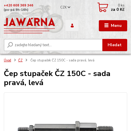
0
ks
+420 608 369 346
CZK
za
0 Kč
(po-pá 9h-16h)
Menu
Hledat
Úvod
ČZ
Čep stupaček ČZ 150C - sada pravá, levá
Čep stupaček ČZ 150C - sada
pravá, levá