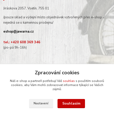
Jiráskova 2057, Vsetín, 755 01
/pouze sklad a výdejní místo objednávek vytvořených přes e-shop -
nejedná se o kamennou prodejnu/
eshop@jawarna.cz
tel.: +420 608 369 346
(po-pá 9h-16h)
Zpracování cookies
Sledujte nás na Facebooku
Náš e-shop a partneři potřebují Váš
souhlas
s použitím souborů
cookies, aby Vám mohli zobrazovat informace týkající se Vašich
zájmů.
Souhlasím
Nastavení
© Mgr. Kateřina Šimůnková, 2024