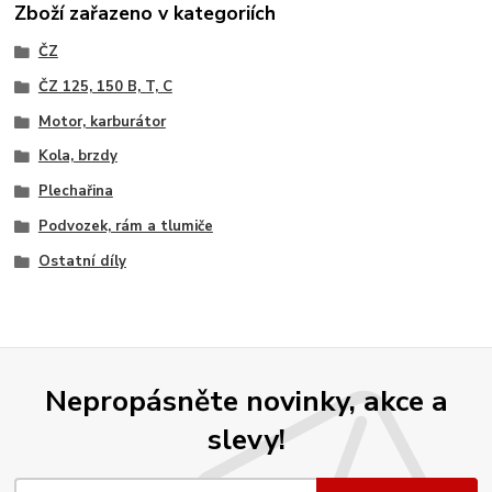
Zboží zařazeno v kategoriích
ČZ
ČZ 125, 150 B, T, C
Motor, karburátor
Kola, brzdy
Plechařina
Podvozek, rám a tlumiče
Ostatní díly
Nepropásněte novinky, akce a
slevy!