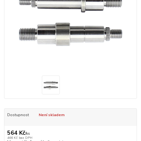
Dostupnost
Není skladem
564 Kč
/
ks
466 Kč
bez DPH