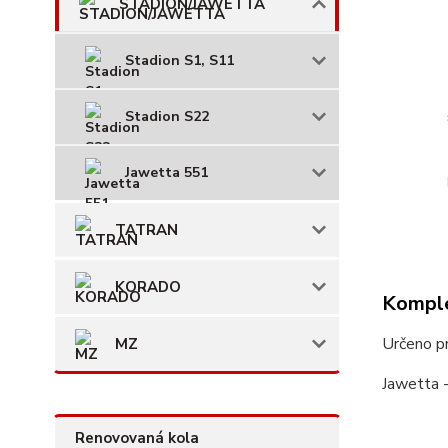
STADION/JAWETTA
Stadion S1, S11
Stadion S22
Jawetta 551
TATRAN
KORADO
Komple
Určeno p
MZ
Jawetta 
Renovovaná kola