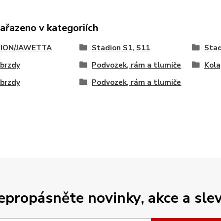
zařazeno v kategoriích
ION/JAWETTA
Stadion S1, S11
Stad
 brzdy
Podvozek, rám a tlumiče
Kola
 brzdy
Podvozek, rám a tlumiče
epropásněte novinky, akce a slev