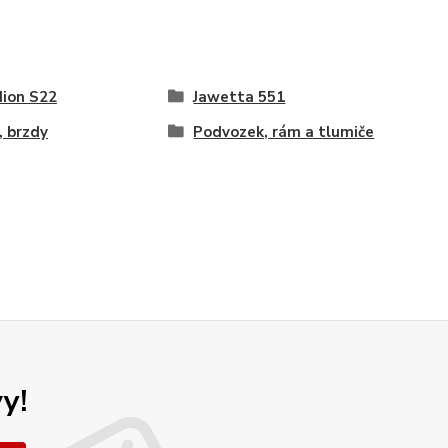
ion S22
Jawetta 551
, brzdy
Podvozek, rám a tlumiče
y!