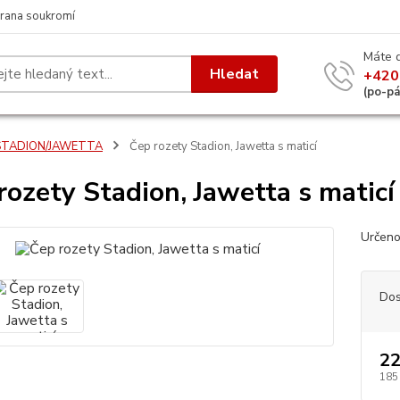
rana soukromí
Máte 
Hledat
+420
(po-p
STADION/JAWETTA
Čep rozety Stadion, Jawetta s maticí
rozety Stadion, Jawetta s maticí
Určeno
Dos
22
185