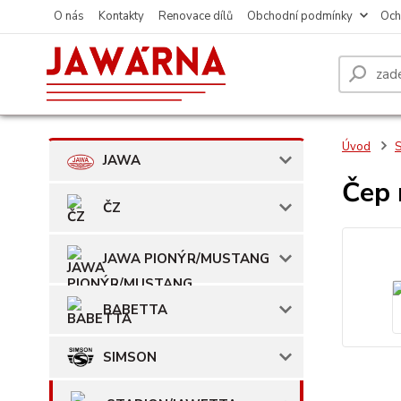
O nás
Kontakty
Renovace dílů
Obchodní podmínky
Och
Úvod
JAWA
Čep 
ČZ
JAWA PIONÝR/MUSTANG
BABETTA
SIMSON