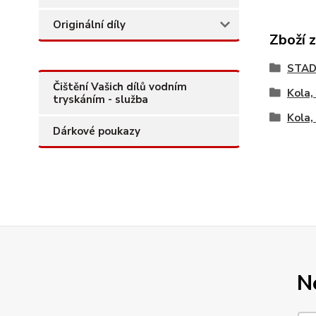
Originální díly
Zboží 
STAD
Čištění Vašich dílů vodním
Kola,
tryskáním - služba
Kola,
Dárkové poukazy
N