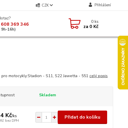
Přihlášení
CZK
dotaz?
0
ks
 608 369 346
za
0 Kč
á 9h-16h)
 pro motocykly:Stadion - S11, S22 Jawetta - 551
celý popis
tupnost
Skladem
4 Kč
/
ks
Přidat do košíku
 Kč
bez DPH