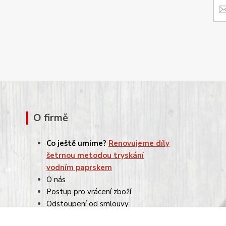
O firmě
Co ještě umíme?
Renovujeme díly
šetrnou metodou tryskání
vodním paprskem
O nás
Postup pro vrácení zboží
Odstoupení od smlouvy
Reklamace