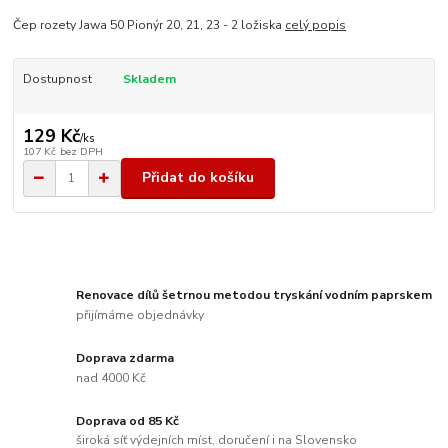
Čep rozety Jawa 50 Pionýr 20, 21, 23 - 2 ložiska
celý popis
Dostupnost
Skladem
129 Kč
/
ks
107 Kč
bez DPH
Přidat do košíku
Renovace dílů šetrnou metodou tryskání vodním paprskem
přijímáme objednávky
Doprava zdarma
nad 4000 Kč
Doprava od 85 Kč
široká síť výdejních míst, doručení i na Slovensko