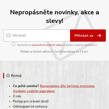
Nepropásněte novinky, akce a
slevy!
Přihlásit se
Souhlasím se
zpracováním osobních údajů
za účelem rozesílky newsletteru.
Můžete se kdykoli odhlásit. Zasíláme jednou za 14 dní.
O firmě
Co ještě umíme?
Renovujeme díly šetrnou metodou
tryskání vodním paprskem
O nás
Postup pro vrácení zboží
Odstoupení od smlouvy