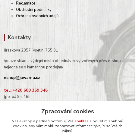
Reklamace
Obchodní podmínky
Ochrana osobních údajů
Kontakty
Jiráskova 2057, Vsetín, 755 01
/pouze sklad a výdejní místo objednávek vytvořených přes e-shop -
nejedná se o kamennou prodejnu/
eshop@jawarna.cz
tel.: +420 608 369 346
(po-pá 9h-16h)
Zpracování cookies
Náš e-shop a partneři potřebují Váš
souhlas
s použitím souborů
cookies, aby Vám mohli zobrazovat informace týkající se Vašich
Sledujte nás na Facebooku
zájmů.