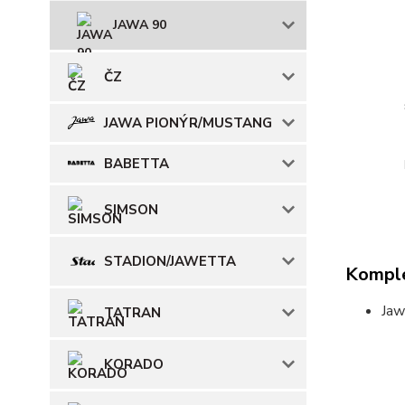
JAWA 90
ČZ
JAWA PIONÝR/MUSTANG
BABETTA
SIMSON
STADION/JAWETTA
Komple
Jaw
TATRAN
KORADO