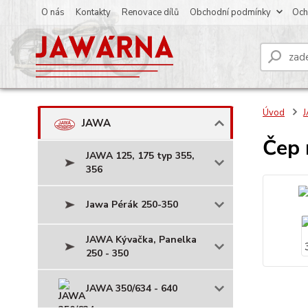
O nás
Kontakty
Renovace dílů
Obchodní podmínky
Och
Úvod
JAWA
Čep 
JAWA 125, 175 typ 355,
356
Jawa Pérák 250-350
JAWA Kývačka, Panelka
250 - 350
JAWA 350/634 - 640