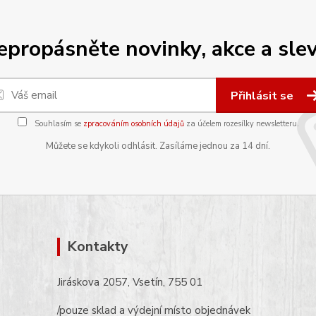
epropásněte novinky, akce a slev
Přihlásit se
Souhlasím se
zpracováním osobních údajů
za účelem rozesílky newsletteru.
Můžete se kdykoli odhlásit. Zasíláme jednou za 14 dní.
Kontakty
Jiráskova 2057, Vsetín, 755 01
/pouze sklad a výdejní místo objednávek