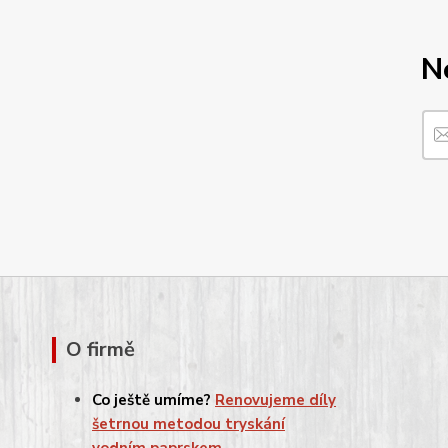
N
O firmě
Co ještě umíme?
Renovujeme díly
šetrnou metodou tryskání
vodním paprskem