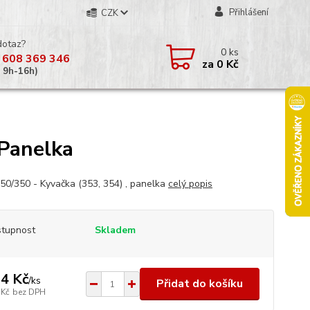
Přihlášení
CZK
dotaz?
0
ks
 608 369 346
za
0 Kč
á 9h-16h)
 Panelka
50/350 - Kyvačka (353, 354) , panelka
celý popis
tupnost
Skladem
4 Kč
/
ks
Přidat do košíku
 Kč
bez DPH