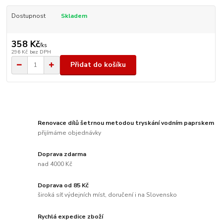
Dostupnost
Skladem
358 Kč
/
ks
296 Kč
bez DPH
Přidat do košíku
Renovace dílů šetrnou metodou tryskání vodním paprskem
přijímáme objednávky
Doprava zdarma
nad 4000 Kč
Doprava od 85 Kč
široká síť výdejních míst, doručení i na Slovensko
Rychlá expedice zboží