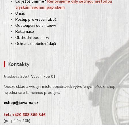
Co ještě umíme?
Renovujeme díly šetrnou metodou
tryskání vodním paprskem
O nás
Postup pro vrácení zboží
Odstoupení od smlouvy
Reklamace
Obchodní podmínky
Ochrana osobních údajů
Kontakty
Jiráskova 2057, Vsetín, 755 01
/pouze sklad a výdejní místo objednávek vytvořených přes e-shop -
nejedná se o kamennou prodejnu/
eshop@jawarna.cz
tel.: +420 608 369 346
(po-pá 9h-16h)