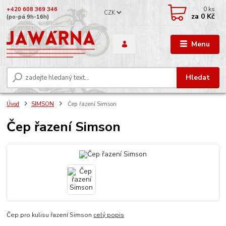
0
ks
+420 608 369 346
CZK
za
0 Kč
(po-pá 9h-16h)
Menu
Hledat
Úvod
SIMSON
Čep řazení Simson
Čep řazení Simson
Čep pro kulisu řazení Simson
celý popis