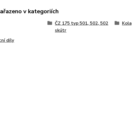
zařazeno v kategoriích
ČZ 175 typ 501, 502, 502
Kola
skútr
ní díly