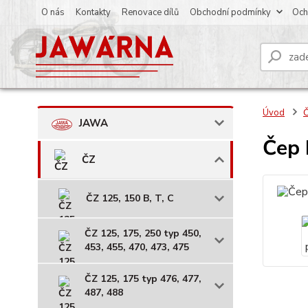
O nás
Kontakty
Renovace dílů
Obchodní podmínky
Och
Úvod
JAWA
Čep 
ČZ
ČZ 125, 150 B, T, C
ČZ 125, 175, 250 typ 450,
453, 455, 470, 473, 475
ČZ 125, 175 typ 476, 477,
487, 488