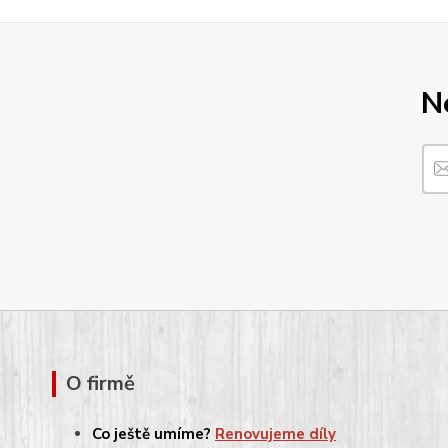
N
O firmě
Co ještě umíme?
Renovujeme díly