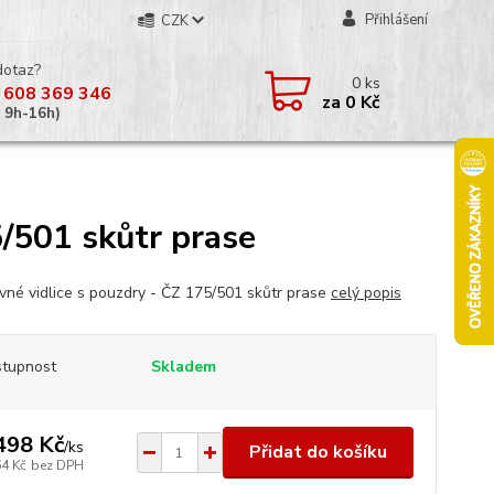
Přihlášení
CZK
dotaz?
0
ks
 608 369 346
za
0 Kč
á 9h-16h)
5/501 skůtr prase
vné vidlice s pouzdry - ČZ 175/501 skůtr prase
celý popis
tupnost
Skladem
498 Kč
/
ks
Přidat do košíku
64 Kč
bez DPH