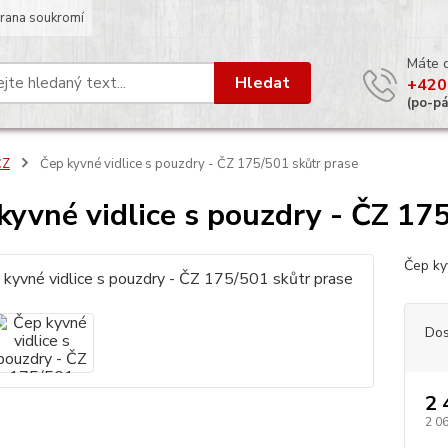
rana soukromí
Máte 
Hledat
+420
(po-p
ČZ
Čep kyvné vidlice s pouzdry - ČZ 175/501 skůtr prase
kyvné vidlice s pouzdry - ČZ 17
Čep ky
Dos
2 
2 0