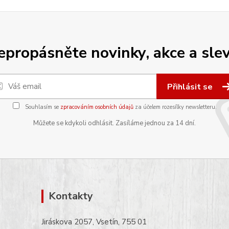
epropásněte novinky, akce a slev
Přihlásit se
Souhlasím se
zpracováním osobních údajů
za účelem rozesílky newsletteru.
Můžete se kdykoli odhlásit. Zasíláme jednou za 14 dní.
Kontakty
Jiráskova 2057, Vsetín, 755 01