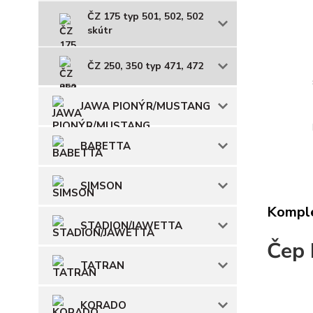
ČZ 175 typ 501, 502, 502
skútr
ČZ 250, 350 typ 471, 472
JAWA PIONÝR/MUSTANG
BABETTA
SIMSON
Komple
STADION/JAWETTA
Čep 
TATRAN
KORADO