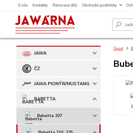
O nás
Kontakty
Renovace dílů
Obchodní podmínky
Och
Úvod
JAWA
Bube
ČZ
JAWA PIONÝR/MUSTANG
BABETTA
Babetta 207
Babetta 210, 225