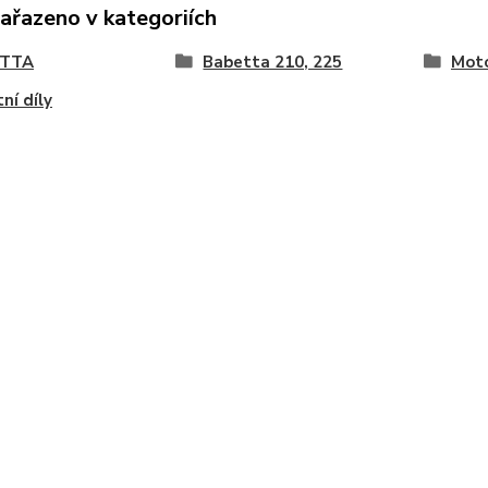
zařazeno v kategoriích
ETTA
Babetta 210, 225
Moto
ní díly