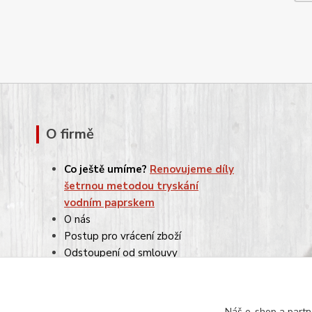
O firmě
Co ještě umíme?
Renovujeme díly
šetrnou metodou tryskání
vodním paprskem
O nás
Postup pro vrácení zboží
Odstoupení od smlouvy
Reklamace
Obchodní podmínky
Ochrana osobních údajů
Náš e-shop a partn