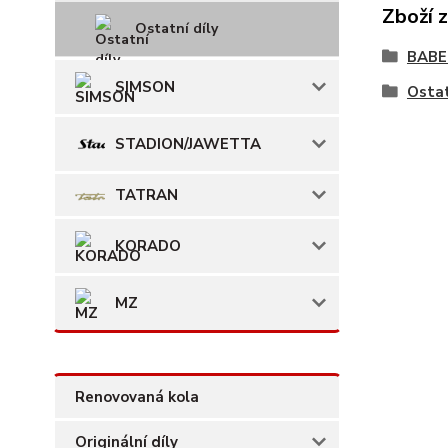
Zboží 
Ostatní díly
BAB
SIMSON
Ostat
STADION/JAWETTA
TATRAN
KORADO
MZ
Renovovaná kola
Originální díly