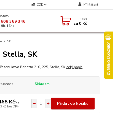
Přihlášení
CZK
dotaz?
0
ks
 608 369 346
za
0 Kč
á 9h-16h)
ella, SK
 Stella, SK
řazení Jawa Babetta 210, 225, Stella, SK
celý popis
tupnost
Skladem
468 Kč
/
ks
Přidat do košíku
13 Kč
bez DPH