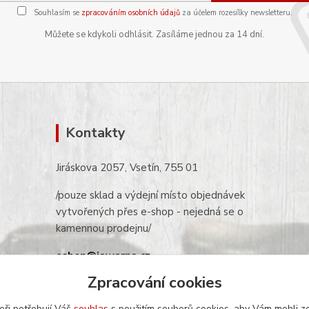
Souhlasím se
zpracováním osobních údajů
za účelem rozesílky newsletteru.
Můžete se kdykoli odhlásit. Zasíláme jednou za 14 dní.
Kontakty
Jiráskova 2057, Vsetín, 755 01
/pouze sklad a výdejní místo objednávek
vytvořených přes e-shop - nejedná se o
kamennou prodejnu/
eshop@jawarna.cz
Zpracování cookies
tel.: +420 608 369 346
(po-pá 9h-16h)
eři potřebují Váš
souhlas
s použitím souborů cookies, aby Vám mohli z