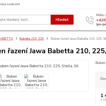
rana soukromí
Máte 
Hledat
+420
(po-p
BABETTA
Babetta 210, 225
Buben řazení Jawa Babetta 210, 225, St
n řazení Jawa Babetta 210, 225,
Buben 
Dos
1 
1 2