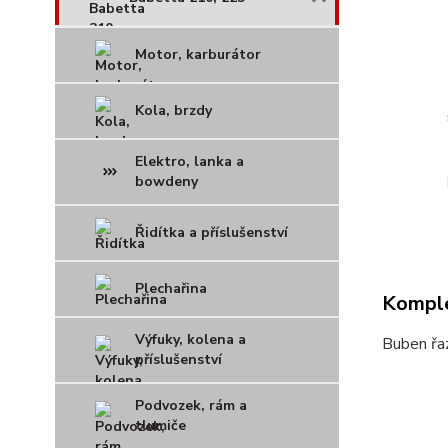
Motor, karburátor
Kola, brzdy
Elektro, lanka a
bowdeny
Řidítka a příslušenství
Plechařina
Komple
Výfuky, kolena a
Buben řa
příslušenství
Podvozek, rám a
tlumiče