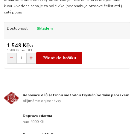
kusu. Uvedená cena je za holé víko (neobsahuje brzdové čelist atd.).
celý popis
Dostupnost
Skladem
1 549 Kč
/
ks
1 280 Kč
bez DPH
Přidat do košíku
Renovace dílů šetrnou metodou tryskání vodním paprskem
přijímáme objednávky
Doprava zdarma
nad 4000 Kč