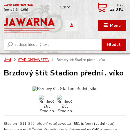
0
ks
+420 608 369 346
CZK
za
0 Kč
(po-pá 9h-16h)
Menu
Hledat
Úvod
STADION/JAWETTA
Brzdový štít Stadion přední , víko
Brzdový štít Stadion přední , víko
Stadion - S11, S22 (přední kolo) Jawetta - 551 (přední i zadní kolo)
Jedná se o profi Český výrobek, víko je frézované na CNC z jednoho