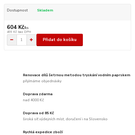
Dostupnost
Skladem
604 Kč
/
ks
499 Kč
bez DPH
Přidat do košíku
Renovace dílů šetrnou metodou tryskání vodním paprskem
přijímáme objednávky
Doprava zdarma
nad 4000 Kč
Doprava od 85 Kč
široká síť výdejních míst, doručení i na Slovensko
Rychlá expedice zboží