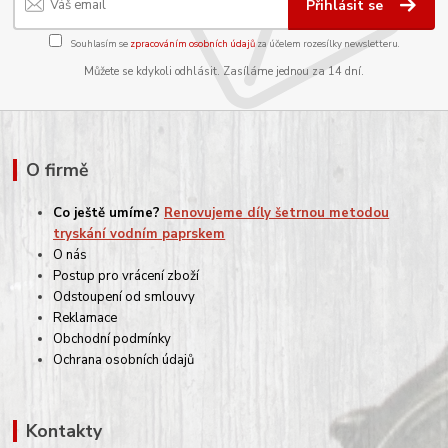
Přihlásit se
Souhlasím se
zpracováním osobních údajů
za účelem rozesílky newsletteru.
Můžete se kdykoli odhlásit. Zasíláme jednou za 14 dní.
O firmě
Co ještě umíme?
Renovujeme díly šetrnou metodou
tryskání vodním paprskem
O nás
Postup pro vrácení zboží
Odstoupení od smlouvy
Reklamace
Obchodní podmínky
Ochrana osobních údajů
Kontakty