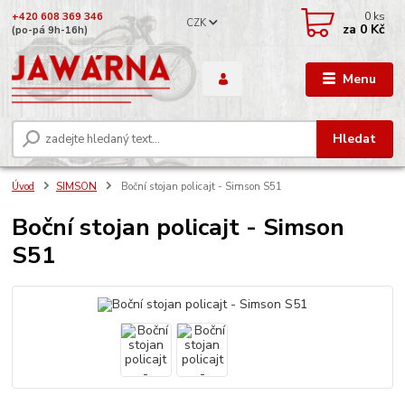
0
ks
+420 608 369 346
CZK
za
0 Kč
(po-pá 9h-16h)
Menu
Hledat
Úvod
SIMSON
Boční stojan policajt - Simson S51
Boční stojan policajt - Simson
S51