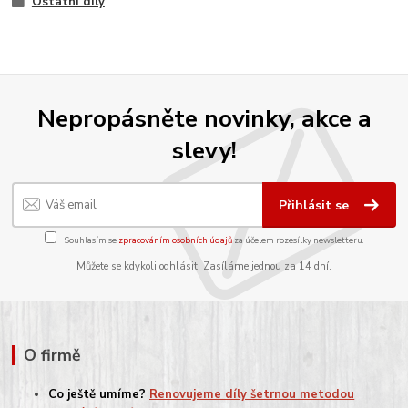
Ostatní díly
Nepropásněte novinky, akce a
slevy!
Přihlásit se
Souhlasím se
zpracováním osobních údajů
za účelem rozesílky newsletteru.
Můžete se kdykoli odhlásit. Zasíláme jednou za 14 dní.
O firmě
Co ještě umíme?
Renovujeme díly šetrnou metodou