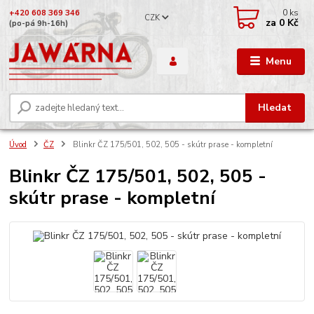
0
ks
+420 608 369 346
CZK
za
0 Kč
(po-pá 9h-16h)
Menu
Hledat
Úvod
ČZ
Blinkr ČZ 175/501, 502, 505 - skútr prase - kompletní
Blinkr ČZ 175/501, 502, 505 -
skútr prase - kompletní