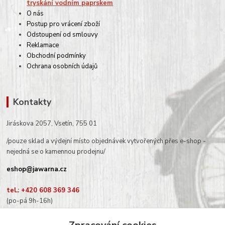
tryskání vodním paprskem
O nás
Postup pro vrácení zboží
Odstoupení od smlouvy
Reklamace
Obchodní podmínky
Ochrana osobních údajů
Kontakty
Jiráskova 2057, Vsetín, 755 01
/pouze sklad a výdejní místo objednávek vytvořených přes e-shop -
nejedná se o kamennou prodejnu/
eshop@jawarna.cz
tel.: +420 608 369 346
(po-pá 9h-16h)