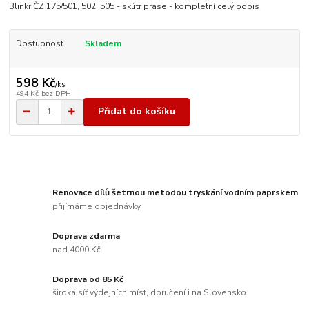
Blinkr ČZ 175/501, 502, 505 - skútr prase - kompletní
celý popis
Dostupnost
Skladem
598 Kč
/
ks
494 Kč
bez DPH
Přidat do košíku
Renovace dílů šetrnou metodou tryskání vodním paprskem
přijímáme objednávky
Doprava zdarma
nad 4000 Kč
Doprava od 85 Kč
široká síť výdejních míst, doručení i na Slovensko